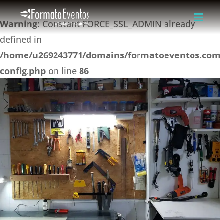
Warning
: Constant FORCE_SSL_ADMIN already
defined in
/home/u269243771/domains/formatoeventos.com.
config.php
on line
86