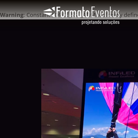
Warning
: Constant FORCE_SSL_ADMIN already defin