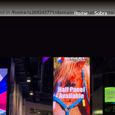
ed in
/home/u269243771/domains/formatoeventos.
Home
Sobre