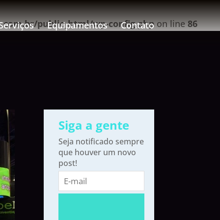
com.br/public_html/wp-config.php
on line
86
Serviços
Equipamentos
Contato
Siga a gente
Seja notificado sempre
que houver um novo
post!
E-
mail