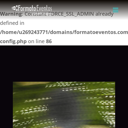
Warning
: Constant FORCE_SSL_ADMIN already
defined in
/home/u269243771/domains/formatoeventos.com.
config.php
on line
86